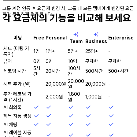
그룹 계정 연동 후 요금제 변경 시, 그룹 내 모든 멤버에게 변경된 요금
제가 동일하게 적용됩니다.
각 요금제의 기능을 비교해 보세요
미팅
Free
Personal
Enterprise
Team
Business
시트 (미팅 기
1명
1명+
5명+
25명+
-
록자)
뷰어
0명
0명
10명
무제한
무제한
5시
100시
레코딩 시간
20시간
500시간
500+시간
간
간
20,000
시트 추가 (월)
20,000원
20,000원
-
원
추가 레코딩 가
1,800
2,000원
1,000원
-
격 (1시간)
원
AI 회의록
제목 자동 생성
AI 채팅
AI 레이블 자동