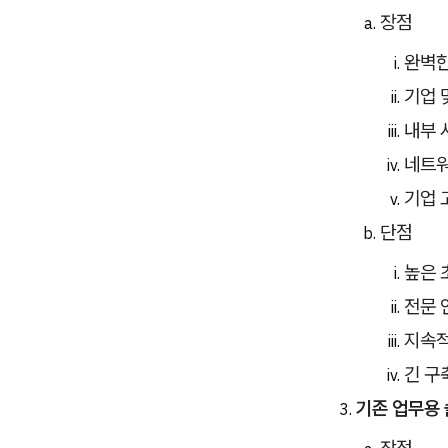
장점
완벽한
기업 
내부 
네트워
기업 
단점
높은 
전문 
지속적
긴 구
기존 업무용 
장점