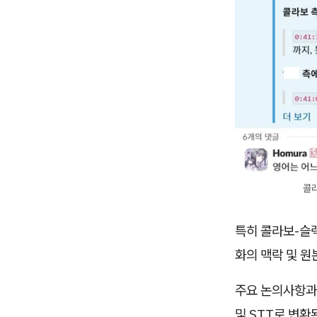
콜라
특히 콜라보-슬
화의 맥락 및 
주요 논의사항과
및 STT로 변환